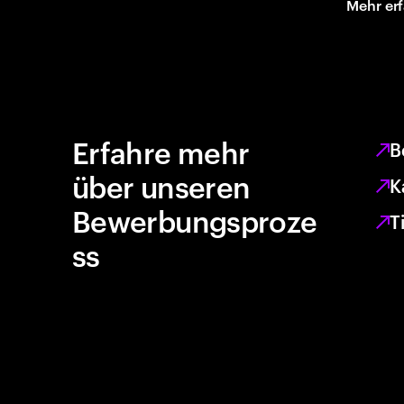
Mehr er
Erfahre mehr
B
über unseren
K
Bewerbungsproze
T
ss