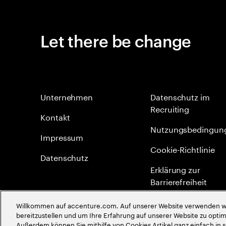
Let there be change
Unternehmen
Datenschutz im
Recruiting
Kontakt
Nutzungsbedingun
Impressum
Cookie-Richtlinie
Datenschutz
Erklärung zur
Barrierefreiheit
Site Map
Willkommen auf accenture.com. Auf unserer Website verwenden wir
bereitzustellen und um Ihre Erfahrung auf unserer Website zu optimi
Globale Meritokrati
Außerdem können Sie mithilfe von Cookies Artikel ganz einfach in 