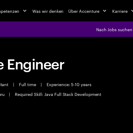
mpetenzen
Was wir denken
Über Accenture
Karriere
Nach Jobs suchen
 Engineer
ltant
|
Full time
|
Experience: 5-10 years
uru
|
Required Skill: Java Full Stack Development