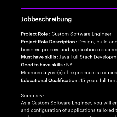
Jobbeschreibung
Custom Software Engineer
Project Role :
Design, build an
Project Role Description :
business process and application requirem
Java Full Stack Developm
Must have skills :
NA
Good to have skills :
Minimum
year(s) of experience is requir
5
15 years full ti
Educational Qualification :
Summary:
As a Custom Software Engineer, you will en
and configuration of applications tailored t
and application requirements. Your typical 