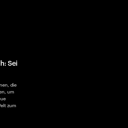
h: Sei
nen, die
en, um
eue
Welt zum