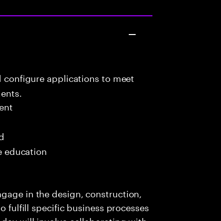
d configure applications to meet
ents.
ent
ed
me education
gage in the design, construction,
o fulfill specific business processes
day will involve collaborating with