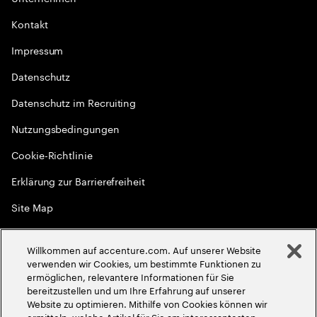
Kontakt
Impressum
Datenschutz
Datenschutz im Recruiting
Nutzungsbedingungen
Cookie-Richtlinie
Erklärung zur Barrierefreiheit
Site Map
Globale Meritokratie
Willkommen auf accenture.com. Auf unserer Website
©
2026
Accenture. Alle Rechte vorbehalten
verwenden wir Cookies, um bestimmte Funktionen zu
ermöglichen, relevantere Informationen für Sie
bereitzustellen und um Ihre Erfahrung auf unserer
Website zu optimieren. Mithilfe von Cookies können wir
ermitteln, welche Artikel für Sie am interessantesten