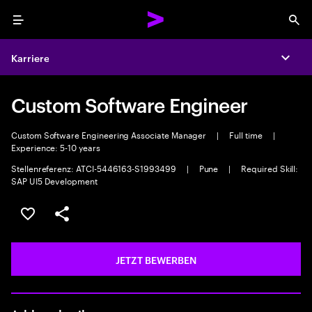
Menu
Sea
Karriere
Expa
Custom Software Engineer
Custom Software Engineering Associate Manager
|
Full time
|
Experience: 5-10 years
Stellenreferenz: ATCI-5446163-S1993499
|
Pune
|
Required Skill:
SAP UI5 Development
JOB SPEICHERN
Teilen
JETZT BEWERBEN