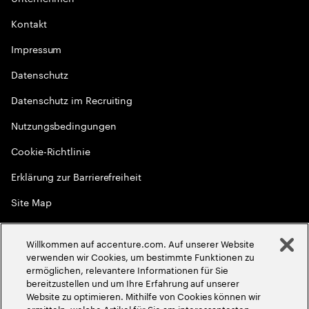
Kontakt
Impressum
Datenschutz
Datenschutz im Recruiting
Nutzungsbedingungen
Cookie-Richtlinie
Erklärung zur Barrierefreiheit
Site Map
Globale Meritokratie
Willkommen auf accenture.com. Auf unserer Website
©
2026
Accenture. Alle Rechte vorbehalten
verwenden wir Cookies, um bestimmte Funktionen zu
ermöglichen, relevantere Informationen für Sie
bereitzustellen und um Ihre Erfahrung auf unserer
Website zu optimieren. Mithilfe von Cookies können wir
ermitteln, welche Artikel für Sie am interessantesten