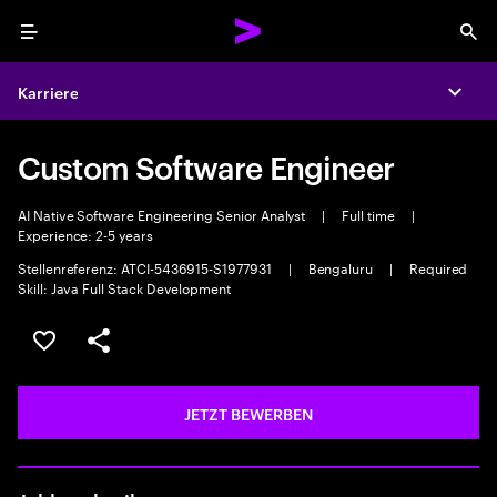
Menu
Sea
Karriere
Expa
Custom Software Engineer
AI Native Software Engineering Senior Analyst
|
Full time
|
Experience: 2-5 years
Stellenreferenz: ATCI-5436915-S1977931
|
Bengaluru
|
Required
Skill: Java Full Stack Development
JOB SPEICHERN
Teilen
JETZT BEWERBEN