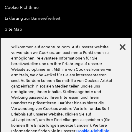
Cookie-Richtlinie
Erklärung zur Barrierefreiheit
Site Map
Globale Meritokratie
Willkommen auf accenture.com. Auf unserer Website
©
2026
Accenture. Alle Rechte vorbehalten
verwenden wir Cookies, um bestimmte Funktionen zu
ermöglichen, relevantere Informationen für Sie
bereitzustellen und um Ihre Erfahrung auf unserer
Website zu optimieren. Mithilfe von Cookies können wir
ermitteln, welche Artikel für Sie am interessantesten
sind. Außerdem können Sie mithilfe von Cookies Artikel
ganz einfach in sozialen Medien teilen und es uns
ermöglichen, Ihnen Inhalte, Stellenangebote und
Werbung passend zu Ihren Interessen und Ihrem
Standort zu präsentieren. Darüber hinaus bietet die
Verwendung von Cookies weitere Vorteile für das Surf-
Erlebnis auf unserer Website. Klicken Sie auf
„Akzeptieren“, um Ihre Einstellungen zu speichern (Sie
können Ihre Einstellungen jederzeit ändern). Weitere
Informationen finden Sie in unserer
Cookie-Richtlinie