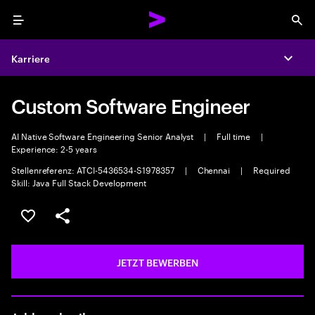
Menu
Sea
Karriere
Expa
Custom Software Engineer
AI Native Software Engineering Senior Analyst
|
Full time
|
Experience: 2-5 years
Stellenreferenz: ATCI-5436534-S1978357
|
Chennai
|
Required
Skill: Java Full Stack Development
JOB SPEICHERN
Teilen
JETZT BEWERBEN