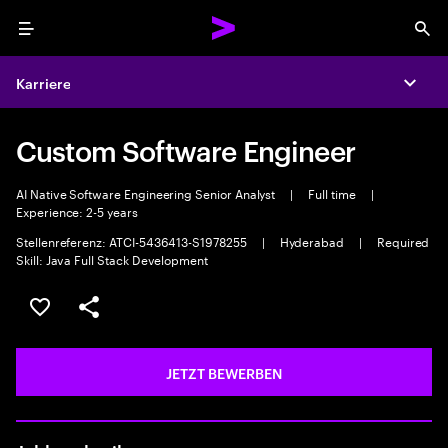
Menu
Sea
Karriere
Expa
Custom Software Engineer
AI Native Software Engineering Senior Analyst
|
Full time
|
Experience: 2-5 years
Stellenreferenz: ATCI-5436413-S1978255
|
Hyderabad
|
Required
Skill: Java Full Stack Development
JOB SPEICHERN
Teilen
JETZT BEWERBEN