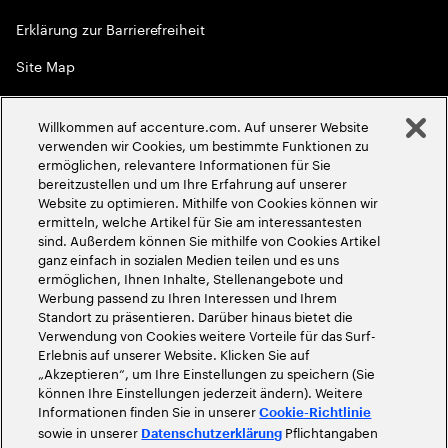
Erklärung zur Barrierefreiheit
Site Map
Globale Meritokratie
Willkommen auf accenture.com. Auf unserer Website
©
2026
Accenture. Alle Rechte vorbehalten
verwenden wir Cookies, um bestimmte Funktionen zu
ermöglichen, relevantere Informationen für Sie
bereitzustellen und um Ihre Erfahrung auf unserer
Website zu optimieren. Mithilfe von Cookies können wir
ermitteln, welche Artikel für Sie am interessantesten
sind. Außerdem können Sie mithilfe von Cookies Artikel
ganz einfach in sozialen Medien teilen und es uns
ermöglichen, Ihnen Inhalte, Stellenangebote und
Werbung passend zu Ihren Interessen und Ihrem
Standort zu präsentieren. Darüber hinaus bietet die
Verwendung von Cookies weitere Vorteile für das Surf-
Erlebnis auf unserer Website. Klicken Sie auf
„Akzeptieren“, um Ihre Einstellungen zu speichern (Sie
können Ihre Einstellungen jederzeit ändern). Weitere
Informationen finden Sie in unserer
Cookie-Richtlinie
sowie in unserer
Pflichtangaben
Datenschutzerklärung