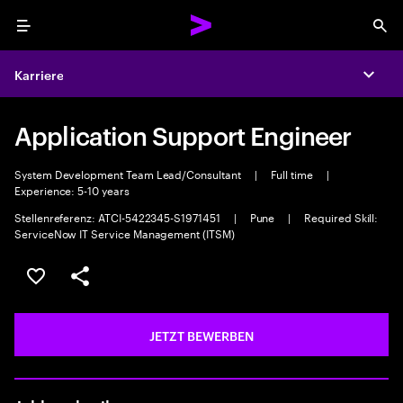
Menu
Sea
Karriere
Expa
Application Support Engineer
System Development Team Lead/Consultant
|
Full time
|
Experience: 5-10 years
Stellenreferenz: ATCI-5422345-S1971451
|
Pune
|
Required Skill:
ServiceNow IT Service Management (ITSM)
JOB SPEICHERN
Teilen
JETZT BEWERBEN