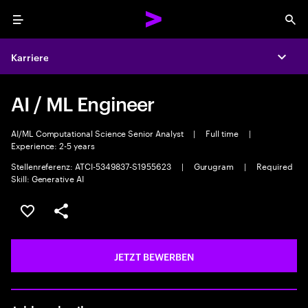
Menu
Sea
Karriere
Expa
AI / ML Engineer
AI/ML Computational Science Senior Analyst
|
Full time
|
Experience: 2-5 years
Stellenreferenz: ATCI-5349837-S1955623
|
Gurugram
|
Required
Skill: Generative AI
JOB SPEICHERN
Teilen
JETZT BEWERBEN