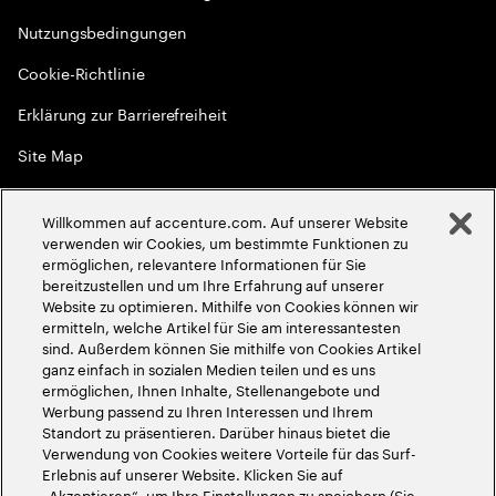
Nutzungsbedingungen
Cookie-Richtlinie
Erklärung zur Barrierefreiheit
Site Map
Globale Meritokratie
Willkommen auf accenture.com. Auf unserer Website
©
2026
Accenture. Alle Rechte vorbehalten
verwenden wir Cookies, um bestimmte Funktionen zu
ermöglichen, relevantere Informationen für Sie
bereitzustellen und um Ihre Erfahrung auf unserer
Website zu optimieren. Mithilfe von Cookies können wir
ermitteln, welche Artikel für Sie am interessantesten
sind. Außerdem können Sie mithilfe von Cookies Artikel
ganz einfach in sozialen Medien teilen und es uns
ermöglichen, Ihnen Inhalte, Stellenangebote und
Werbung passend zu Ihren Interessen und Ihrem
Standort zu präsentieren. Darüber hinaus bietet die
Verwendung von Cookies weitere Vorteile für das Surf-
Erlebnis auf unserer Website. Klicken Sie auf
„Akzeptieren“, um Ihre Einstellungen zu speichern (Sie