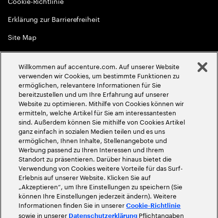
Cookie-Richtlinie
Erklärung zur Barrierefreiheit
Site Map
Globale Meritokratie
Willkommen auf accenture.com. Auf unserer Website
©
2026
Accenture. Alle Rechte vorbehalten
verwenden wir Cookies, um bestimmte Funktionen zu
ermöglichen, relevantere Informationen für Sie
bereitzustellen und um Ihre Erfahrung auf unserer
Website zu optimieren. Mithilfe von Cookies können wir
ermitteln, welche Artikel für Sie am interessantesten
sind. Außerdem können Sie mithilfe von Cookies Artikel
ganz einfach in sozialen Medien teilen und es uns
ermöglichen, Ihnen Inhalte, Stellenangebote und
Werbung passend zu Ihren Interessen und Ihrem
Standort zu präsentieren. Darüber hinaus bietet die
Verwendung von Cookies weitere Vorteile für das Surf-
Erlebnis auf unserer Website. Klicken Sie auf
„Akzeptieren“, um Ihre Einstellungen zu speichern (Sie
können Ihre Einstellungen jederzeit ändern). Weitere
Informationen finden Sie in unserer
Cookie-Richtlinie
sowie in unserer
Pflichtangaben
Datenschutzerklärung