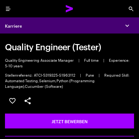
Menu
Sea
Karriere
Expa
Quality Engineer (Tester)
Quality Engineering Associate Manager
|
Full time
|
Experience:
5-10 years
Stellenreferenz: ATCI-5319325-S1963112
|
Pune
|
Required Skill:
Automated Testing,Selenium,Python (Programming
Language),Cucumber (Software)
JOB SPEICHERN
Teilen
JETZT BEWERBEN