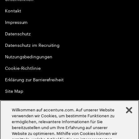
Kontakt
Impressum
Datenschutz
Datenschutz im Recruiting
Nutzungsbedingungen
Cookie-Richtlinie
Erklärung zur Barrierefreiheit
Site Map
Globale Meritokratie
Willkommen auf accenture.com. Auf unserer Website
©
2026
Accenture. Alle Rechte vorbehalten
verwenden wir Cookies, um bestimmte Funktionen zu
ermöglichen, relevantere Informationen für Sie
bereitzustellen und um Ihre Erfahrung auf unserer
Website zu optimieren. Mithilfe von Cookies können wir
ermitteln, welche Artikel für Sie am interessantesten