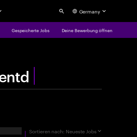
Germany
Search
Gespeicherte Jobs
Deine Bewerbung öffnen
centure
h
rgebnisse
Sortieren nach:
Neueste Jobs