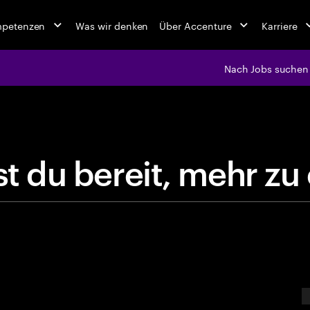
mpetenzen
Was wir denken
Über Accenture
Karriere
Nach Jobs suchen
jobs at Ac
B
i
s
t
d
u
b
e
r
e
i
t
,
m
e
E