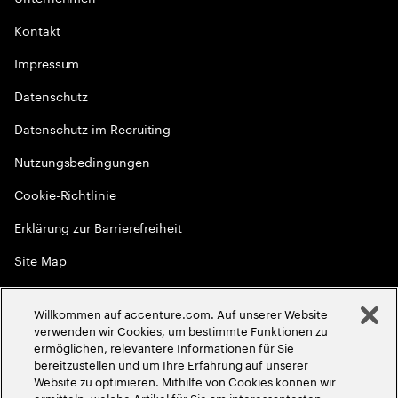
Kontakt
Impressum
Datenschutz
Datenschutz im Recruiting
Nutzungsbedingungen
Cookie-Richtlinie
Erklärung zur Barrierefreiheit
Site Map
Globale Meritokratie
Willkommen auf accenture.com. Auf unserer Website
©
2026
Accenture. Alle Rechte vorbehalten
verwenden wir Cookies, um bestimmte Funktionen zu
ermöglichen, relevantere Informationen für Sie
bereitzustellen und um Ihre Erfahrung auf unserer
Website zu optimieren. Mithilfe von Cookies können wir
ermitteln, welche Artikel für Sie am interessantesten