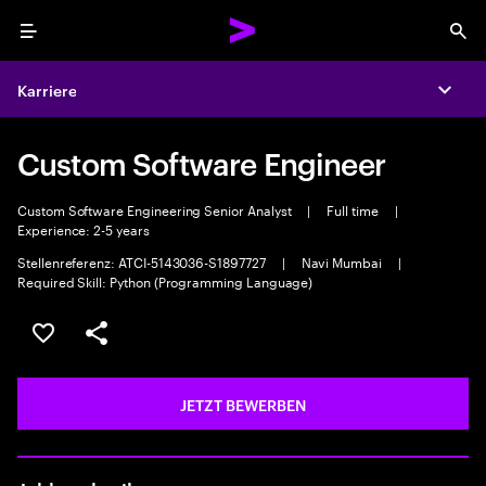
Menu
Sea
Karriere
Expa
Custom Software Engineer
Custom Software Engineering Senior Analyst
|
Full time
|
Experience: 2-5 years
Stellenreferenz: ATCI-5143036-S1897727
|
Navi Mumbai
|
Required Skill: Python (Programming Language)
JOB SPEICHERN
Teilen
JETZT BEWERBEN