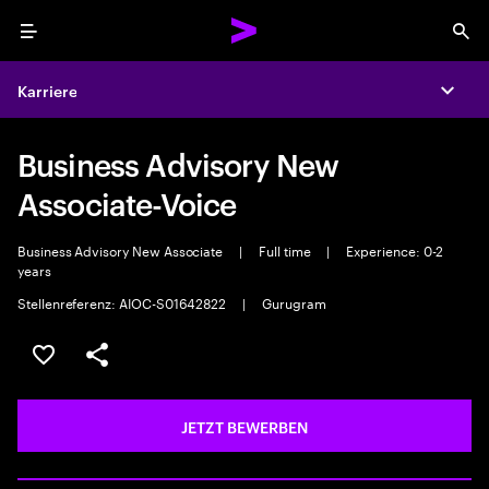
Menu
Sea
Karriere
Expa
Business Advisory New
Associate-Voice
Business Advisory New Associate
|
Full time
|
Experience: 0-2
years
Stellenreferenz: AIOC-S01642822
|
Gurugram
JOB SPEICHERN
Teilen
JETZT BEWERBEN