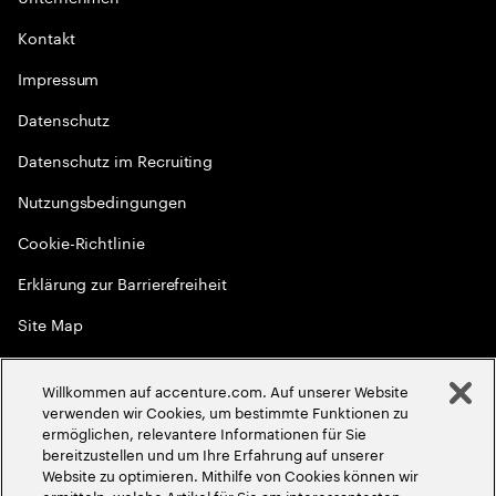
Kontakt
Impressum
Datenschutz
Datenschutz im Recruiting
Nutzungsbedingungen
Cookie-Richtlinie
Erklärung zur Barrierefreiheit
Site Map
Globale Meritokratie
Willkommen auf accenture.com. Auf unserer Website
©
2026
Accenture. Alle Rechte vorbehalten
verwenden wir Cookies, um bestimmte Funktionen zu
ermöglichen, relevantere Informationen für Sie
bereitzustellen und um Ihre Erfahrung auf unserer
Website zu optimieren. Mithilfe von Cookies können wir
ermitteln, welche Artikel für Sie am interessantesten