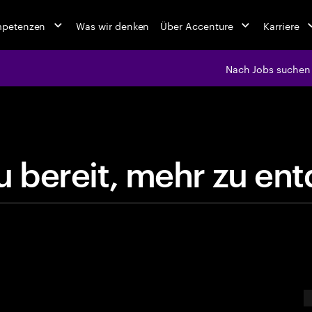
mpetenzen
Was wir denken
Über Accenture
Karriere
Nach Jobs suchen
jobs at Ac
s
t
d
u
b
e
r
e
i
t
,
m
e
h
r
z
u
E