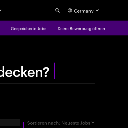
Germany
Search
Gespeicherte Jobs
Deine Bewerbung öffnen
centure
e
n
t
d
rgebnisse
Sortieren nach:
Neueste Jobs