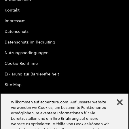
Kontakt
Impressum
Datenschutz
Datenschutz im Recruiting
Nutzungsbedingungen
Cookie-Richtlinie
Erklärung zur Barrierefreiheit
Site Map
Globale Meritokratie
Willkommen auf accenture.com. Auf unserer Website
©
2026
Accenture. Alle Rechte vorbehalten
verwenden wir Cookies, um bestimmte Funktionen zu
ermöglichen, relevantere Informationen für Sie
bereitzustellen und um Ihre Erfahrung auf unserer
Website zu optimieren. Mithilfe von Cookies können wir
ermitteln, welche Artikel für Sie am interessantesten