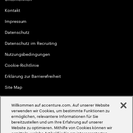
Kontakt
Impressum
Datenschutz
Datenschutz im Recruiting
Nutzungsbedingungen
Cookie-Richtlinie
Erklärung zur Barrierefreiheit
Site Map
Globale Meritokratie
Willkommen auf accenture.com. Auf unserer Website
©
2026
Accenture. Alle Rechte vorbehalten
verwenden wir Cookies, um bestimmte Funktionen zu
ermöglichen, relevantere Informationen für Sie
bereitzustellen und um Ihre Erfahrung auf unserer
Website zu optimieren. Mithilfe von Cookies können wir
ermitteln, welche Artikel für Sie am interessantesten