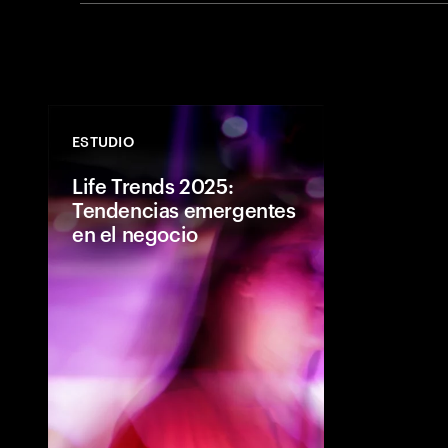
ESTUDIO
Life Trends 2025:
Tendencias emergentes
en el negocio
Cinco tendenc
exploran el co
mientras las p
relación más s
equilibrada co
tanto para ell
próxima gener