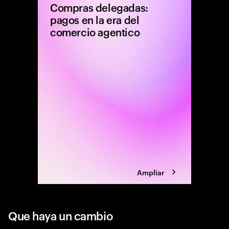
Compras delegadas:
pagos en la era del
comercio agentico
La próxi
estará d
pago ni 
rápida. 
decisión
Ampliar
Que haya un cambio