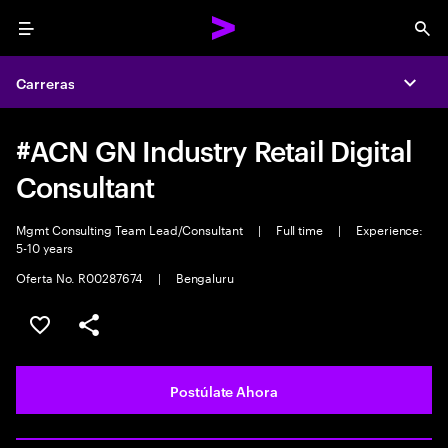
Menu
Sea
Carreras
Expa
#ACN GN Industry Retail Digital
Consultant
Mgmt Consulting Team Lead/Consultant
|
Full time
|
Experience:
5-10 years
Oferta No. R00287674
|
Bengaluru
Guardar este empleo
Compartir este empleo
Postúlate Ahora