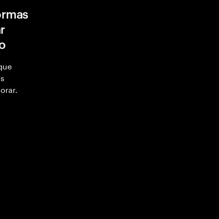
formas
r
ro
 que
as
orar.