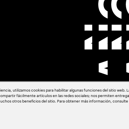
cia, utilizamos cookies para habilitar algunas funciones del sitio web. 
ión
ompartir fácilmente artículos en las redes sociales; nos permiten entrega
uchos otros beneficios del sitio. Para obtener más información, consulte
acia