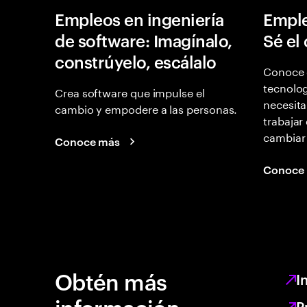
Empleos en ingeniería
Emple
de software: Imagínalo,
Sé el
constrúyelo, escálalo
Conoce 
tecnolog
Crea software que impulse el
necesita
cambio y empodere a las personas.
trabajar
cambiar
Conoce más
Conoce
Obtén más
I
información
P