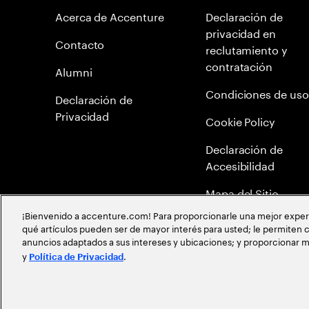
Acerca de Accenture
Declaración de
privacidad en
Contacto
reclutamiento y
contratación
Alumni
Condiciones de uso
Declaración de
Privacidad
Cookie Policy
Declaración de
Accesibilidad
Mapa del Sitio
¡Bienvenido a accenture.com! Para proporcionarle una mejor experien
Política Anticorrupc
qué artículos pueden ser de mayor interés para usted; le permiten c
anuncios adaptados a sus intereses y ubicaciones; y proporcionar m
Política de meritocr
y
.
Política de Privacidad
©
2026
Accenture todos los derechos reservados