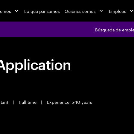
cemos
Lo que pensamos
Quiénes somos
Empleos
Búsqueda de empl
pplication
ltant
|
Full time
|
Experience: 5-10 years