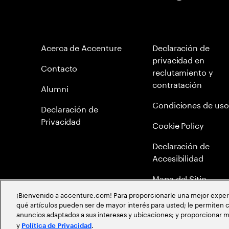
Acerca de Accenture
Declaración de
privacidad en
Contacto
reclutamiento y
contratación
Alumni
Condiciones de uso
Declaración de
Privacidad
Cookie Policy
Declaración de
Accesibilidad
Mapa del Sitio
¡Bienvenido a accenture.com! Para proporcionarle una mejor experien
Política Anticorrupc
qué artículos pueden ser de mayor interés para usted; le permiten c
anuncios adaptados a sus intereses y ubicaciones; y proporcionar m
Política de meritocr
y
.
Política de Privacidad