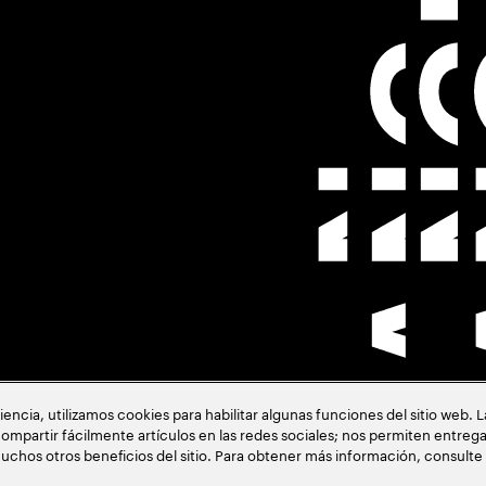
cia, utilizamos cookies para habilitar algunas funciones del sitio web. 
ión
ompartir fácilmente artículos en las redes sociales; nos permiten entrega
uchos otros beneficios del sitio. Para obtener más información, consulte
acia