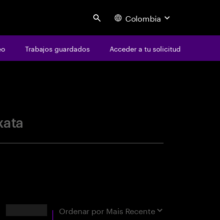
Colombia
Search
eo
Trabajos guardados
Acceder a tu solicitud
centure
xata
Resultados
Ordenar por
Mais Recente