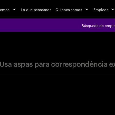
cemos
Lo que pensamos
Quiénes somos
Empleos
Búsqueda de empl
jobs at Ac
Usa aspas para correspondência e