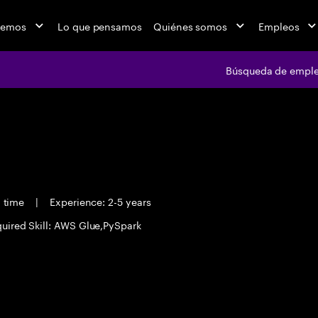
cemos
Lo que pensamos
Quiénes somos
Empleos
Búsqueda de empl
l time
|
Experience: 2-5 years
uired Skill: AWS Glue,PySpark