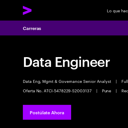
Lo que ha
Carreras
Data Engineer
Data Eng, Mgmt & Governance Senior Analyst
|
Ful
Oferta No. ATCI-5478229-S2003137
|
Pune
|
Req
Postúlate Ahora