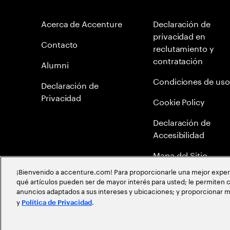
Acerca de Accenture
Declaración de
privacidad en
Contacto
reclutamiento y
contratación
Alumni
Condiciones de uso
Declaración de
Privacidad
Cookie Policy
Declaración de
Accesibilidad
Mapa del Sitio
¡Bienvenido a accenture.com! Para proporcionarle una mejor experien
Política Anticorrupc
qué artículos pueden ser de mayor interés para usted; le permiten c
anuncios adaptados a sus intereses y ubicaciones; y proporcionar m
Política de meritocr
y
.
Política de Privacidad
©
2026
Accenture todos los derechos reservados