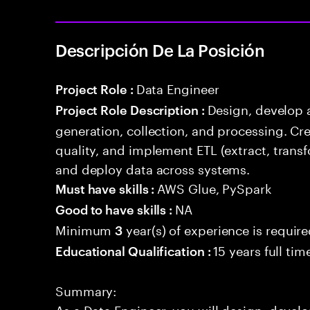
Descripción De La Posición
Data Engineer
Project Role :
Design, develop 
Project Role Description :
generation, collection, and processing. Cr
quality, and implement ETL (extract, trans
and deploy data across systems.
AWS Glue, PySpark
Must have skills :
NA
Good to have skills :
Minimum
year(s) of experience is requir
3
15 years full ti
Educational Qualification :
Summary:
As a Data Engineer, you will design, develo