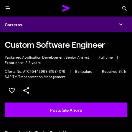
Menu
Sea
Carreras
Expa
Custom Software Engineer
Packaged Application Development Senior Analyst
|
Full time
|
Experience: 2-5 years
Oferta No. ATCI-5443998-S1984079
|
Bengaluru
|
Required Skill:
SAP TM Transportation Management
Guardar este empleo
Compartir este empleo
Postúlate Ahora