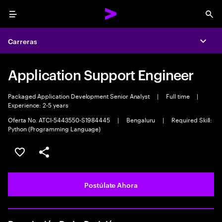
Menu
Sea
Carreras
Expa
Application Support Engineer
Packaged Application Development Senior Analyst
|
Full time
|
Experience: 2-5 years
Oferta No. ATCI-5443550-S1984445
|
Bengaluru
|
Required Skill:
Python (Programming Language)
Guardar este empleo
Compartir este empleo
Postúlate Ahora