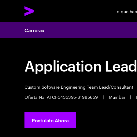
Lo que ha
Carreras
Application Lea
Custom Software Engineering Team Lead/Consultant
Oferta No. ATCI-5435395-S1985659
|
Mumbai
|
Postúlate Ahora