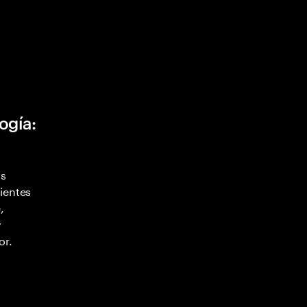
ogía:
as
ientes
,
y
or.