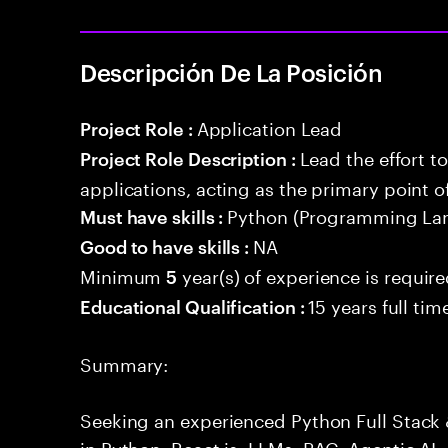
Descripción De La Posición
Application Lead
Project Role :
Lead the effort t
Project Role Description :
applications, acting as the primary point o
Python (Programming La
Must have skills :
NA
Good to have skills :
Minimum
year(s) of experience is requir
5
15 years full ti
Educational Qualification :
Summary:
Seeking an experienced Python Full Stack 
in Python, React.js, LLMs, RAG, Agentic AI,