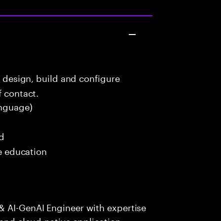
o design, build and configure
f contact.
nguage)
ed
me education
& AI-GenAI Engineer with expertise
 and cloud-native application