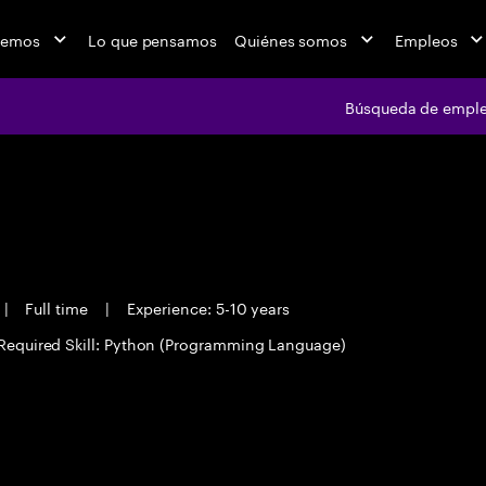
cemos
Lo que pensamos
Quiénes somos
Empleos
Búsqueda de empl
d
|
Full time
|
Experience: 5-10 years
Required Skill: Python (Programming Language)