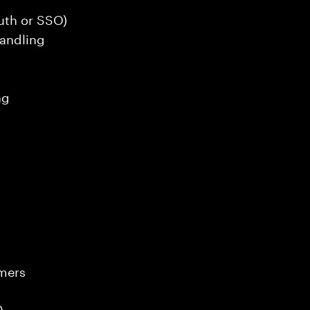
uth or SSO)
Handling
ng
mers
)