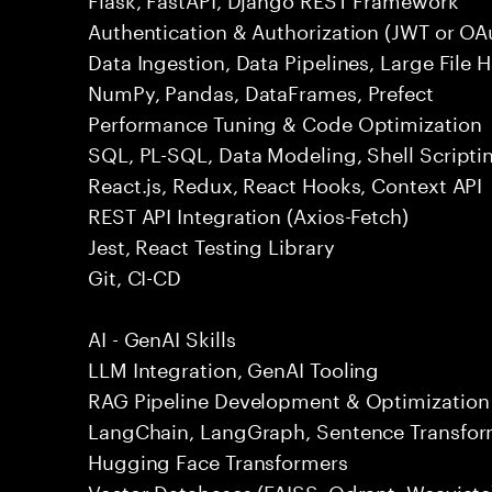
Authentication & Authorization (JWT or OA
Data Ingestion, Data Pipelines, Large File 
NumPy, Pandas, DataFrames, Prefect
Performance Tuning & Code Optimization
SQL, PL-SQL, Data Modeling, Shell Scripti
React.js, Redux, React Hooks, Context API
REST API Integration (Axios-Fetch)
Jest, React Testing Library
Git, CI-CD
AI - GenAI Skills
LLM Integration, GenAI Tooling
RAG Pipeline Development & Optimization
LangChain, LangGraph, Sentence Transfor
Hugging Face Transformers
Vector Databases (FAISS, Qdrant, Weaviate