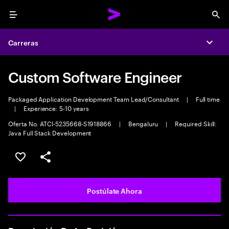
Menu
Sea
Carreras
Expa
Custom Software Engineer
Packaged Application Development Team Lead/Consultant
|
Full time
|
Experience: 5-10 years
Oferta No. ATCI-5235668-S1918866
|
Bengaluru
|
Required Skill:
Java Full Stack Development
Guardar este empleo
Compartir este empleo
Postúlate Ahora