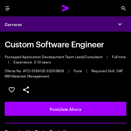
Menu
Sea
Carreras
Expa
Custom Software Engineer
Packaged Application Development Team Lead/Consultant
|
Full time
|
Experience: 5-10 years
Oferta No. ATCI-5199135-S2003809
|
Pune
|
Required Skill: SAP
MM Materials Management
Guardar este empleo
Compartir este empleo
Postúlate Ahora