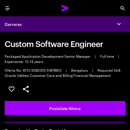
Menu
Sea
Carreras
Expa
Custom Software Engineer
Packaged Application Development Senior Manager
|
Full time
|
Experience: 12-14 years
Oferta No. ATCI-5082310-S1878812
|
Bengaluru
|
Required Skill:
Oracle Utilities Customer Care and Billing Financial Management
Guardar este empleo
Compartir este empleo
Postúlate Ahora