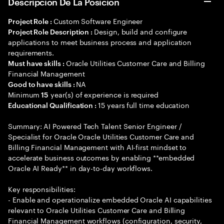
Descripción De La Posición
Custom Software Engineer
Project Role :
Design, build and configure
Project Role Description :
applications to meet business process and application
requirements.
Oracle Utilities Customer Care and Billing
Must have skills :
Financial Management
NA
Good to have skills :
Minimum
year(s) of experience is required
15
15 years full time education
Educational Qualification :
Summary: AI Powered Tech Talent Senior Engineer /
Specialist for Oracle Oracle Utilities Customer Care and
Billing Financial Management with AI-first mindset to
accelerate business outcomes by enabling **embedded
Oracle AI Ready** in day-to-day workflows.
Key responsibilities:
- Enable and operationalize embedded Oracle AI capabilities
relevant to Oracle Utilities Customer Care and Billing
Financial Management workflows (configuration, security,