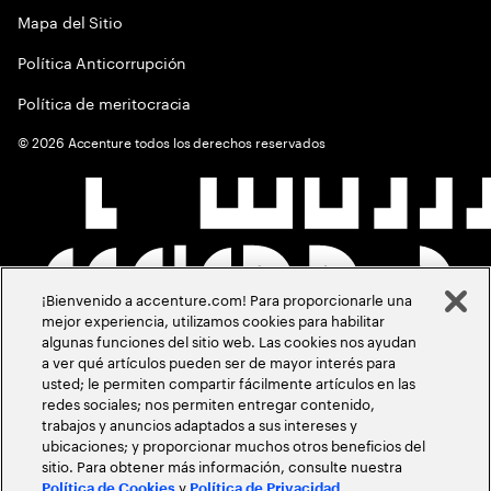
Mapa del Sitio
Política Anticorrupción
Política de meritocracia
©
2026
Accenture todos los derechos reservados
¡Bienvenido a accenture.com! Para proporcionarle una
mejor experiencia, utilizamos cookies para habilitar
algunas funciones del sitio web. Las cookies nos ayudan
a ver qué artículos pueden ser de mayor interés para
usted; le permiten compartir fácilmente artículos en las
redes sociales; nos permiten entregar contenido,
trabajos y anuncios adaptados a sus intereses y
ubicaciones; y proporcionar muchos otros beneficios del
sitio. Para obtener más información, consulte nuestra
y
.
Política de Cookies
Política de Privacidad