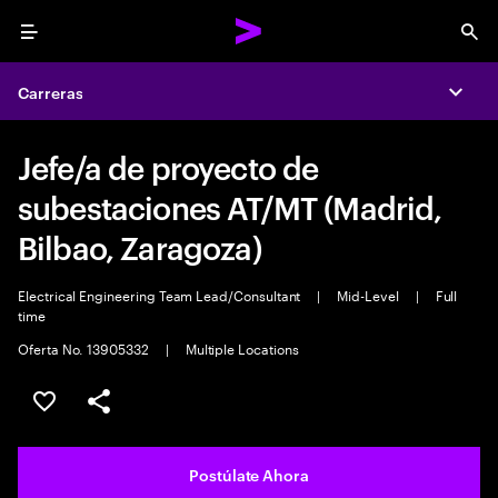
Menu
Sea
Carreras
Expa
Jefe/a de proyecto de
subestaciones AT/MT (Madrid,
Bilbao, Zaragoza)
Electrical Engineering Team Lead/Consultant
|
Mid-Level
|
Full
time
Oferta No. 13905332
|
Multiple Locations
Guardar este empleo
Compartir este empleo
Postúlate Ahora