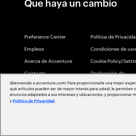
Que haya un cambio
Preference Center
Política de Privacid
Empleos
Condiciones de uso
Acerca de Accenture
Cookie Policy/Setti
Contacto
Declaración de
Accesibilidad
¡Bienvenido a accenture.com! Para proporcionarle una mejor experien
Ubicación
qué artículos pueden ser de mayor interés para usted; le permiten c
anuncios adaptados a sus intereses y ubicaciones; y proporcionar m
Mapa del Sitio
y
.
Política de Privacidad
©
2026
Accenture todos los derechos reservados