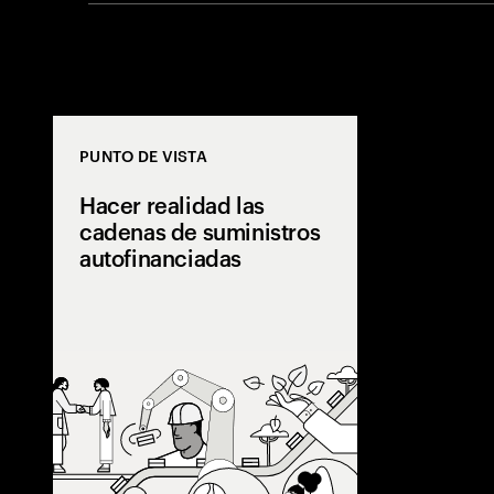
PUNTO DE VISTA
Hacer realidad las
cadenas de suministros
autofinanciadas
Descubre cómo 
la cadena de s
crean operaci
autofinanciadas
resilientes med
desbloqueo de
costos, la auto
mejoramiento 