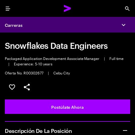
Menu
Sea
Carreras
Expa
Snowflakes Data Engineers
Packaged Application Development Associate Manager
|
Full time
|
Experience: 5-10 years
Oferta No. R00302677
|
Cebu City
Guardar este empleo
Compartir este empleo
Postúlate Ahora
Descripción De La Posición