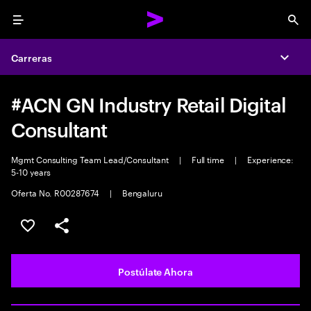
Menu
Sea
Carreras
Expa
#ACN GN Industry Retail Digital
Consultant
Mgmt Consulting Team Lead/Consultant
|
Full time
|
Experience:
5-10 years
Oferta No. R00287674
|
Bengaluru
Guardar este empleo
Compartir este empleo
Postúlate Ahora