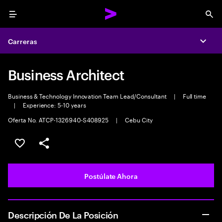
Menu
Sea
Carreras
Expa
Business Architect
Business & Technology Innovation Team Lead/Consultant
|
Full time
|
Experience: 5-10 years
Oferta No. ATCP-1326940-S408925
|
Cebu City
Guardar este empleo
Compartir este empleo
Postúlate Ahora
Descripción De La Posición