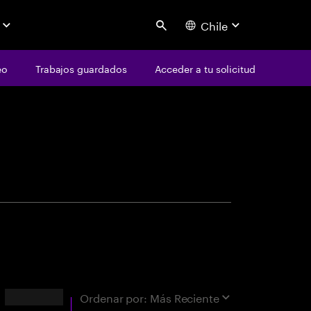
Chile
Search
eo
Trabajos guardados
Acceder a tu solicitud
centure
ad"
Resultados
Ordenar por:
Más Reciente