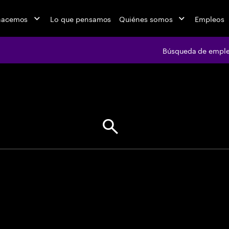
hacemos
Lo que pensamos
Quiénes somos
Empleos
Búsqueda de empl
jobs at Ac
"Encuentra tu próxima oportunid