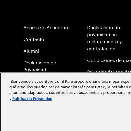
Acerca de Accenture
Declaración de
privacidad en
Contacto
reclutamiento y
contratación
Alumni
Condiciones de uso
Declaración de
Privacidad
Privacidad y cookie
¡Bienvenido a accenture.com! Para proporcionarle una mejor experien
Mapa del Sitio
qué artículos pueden ser de mayor interés para usted; le permiten c
anuncios adaptados a sus intereses y ubicaciones; y proporcionar m
Política de Meritocr
y
.
Política de Privacidad
©
2026
Accenture todos los derechos reservados