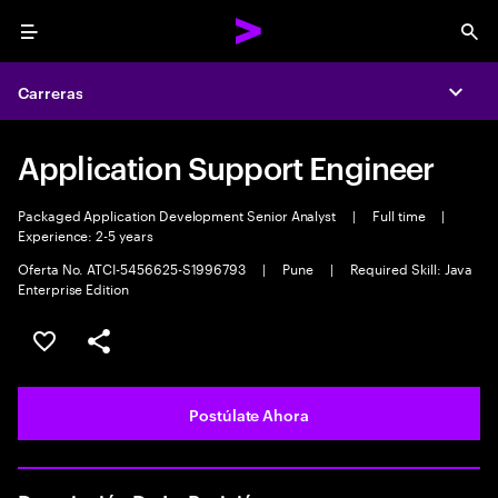
Menu
Sea
Carreras
Expa
Application Support Engineer
Packaged Application Development Senior Analyst
|
Full time
|
Experience: 2-5 years
Oferta No. ATCI-5456625-S1996793
|
Pune
|
Required Skill: Java
Enterprise Edition
Guardar este empleo
Compartir este empleo
Postúlate Ahora