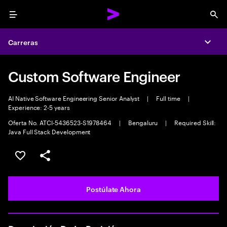
Menu
Sea
Carreras
Expa
Custom Software Engineer
AI Native Software Engineering Senior Analyst
|
Full time
|
Experience: 2-5 years
Oferta No. ATCI-5436523-S1978464
|
Bengaluru
|
Required Skill:
Java Full Stack Development
Guardar este empleo
Compartir este empleo
Postúlate Ahora