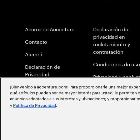
Acerca de Accenture
Declaración de
privacidad en
Contacto
reclutamiento y
contratación
Alumni
Condiciones de uso
Declaración de
Privacidad
Privacidad y cookie
¡Bienvenido a accenture.com! Para proporcionarle una mejor experien
Mapa del Sitio
qué artículos pueden ser de mayor interés para usted; le permiten c
anuncios adaptados a sus intereses y ubicaciones; y proporcionar m
Política de Meritocr
y
.
Política de Privacidad
©
2026
Accenture todos los derechos reservados