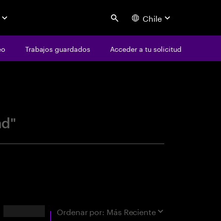
Chile
Search
eo
Trabajos guardados
Acceder a tu solicitud
centure
ad"
Resultados
Ordenar por:
Más Reciente