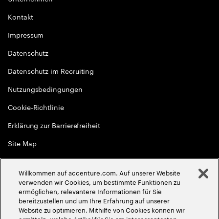
Kontakt
Impressum
Datenschutz
Datenschutz im Recruiting
Nutzungsbedingungen
Cookie-Richtlinie
Erklärung zur Barrierefreiheit
Site Map
Globale Meritokratie
Willkommen auf accenture.com. Auf unserer Website
©
2026
Accenture. Alle Rechte vorbehalten
verwenden wir Cookies, um bestimmte Funktionen zu
ermöglichen, relevantere Informationen für Sie
bereitzustellen und um Ihre Erfahrung auf unserer
Website zu optimieren. Mithilfe von Cookies können wir
ermitteln, welche Artikel für Sie am interessantesten