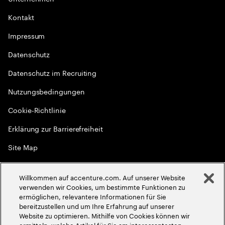
Kontakt
Impressum
Datenschutz
Datenschutz im Recruiting
Nutzungsbedingungen
Cookie-Richtlinie
Erklärung zur Barrierefreiheit
Site Map
Globale Meritokratie
Willkommen auf accenture.com. Auf unserer Website
©
2026
Accenture. Alle Rechte vorbehalten
verwenden wir Cookies, um bestimmte Funktionen zu
ermöglichen, relevantere Informationen für Sie
bereitzustellen und um Ihre Erfahrung auf unserer
Website zu optimieren. Mithilfe von Cookies können wir
ermitteln, welche Artikel für Sie am interessantesten