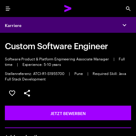
Menu
Sea
Karriere
Expa
Custom Software Engineer
Software Product & Platform Engineering Associate Manager
|
Full
time
|
Experience: 5-10 years
Stellenreferenz: ATCI-R1-S1955700
|
Pune
|
Required Skill: Java
Full Stack Development
JOB SPEICHERN
Teilen
JETZT BEWERBEN