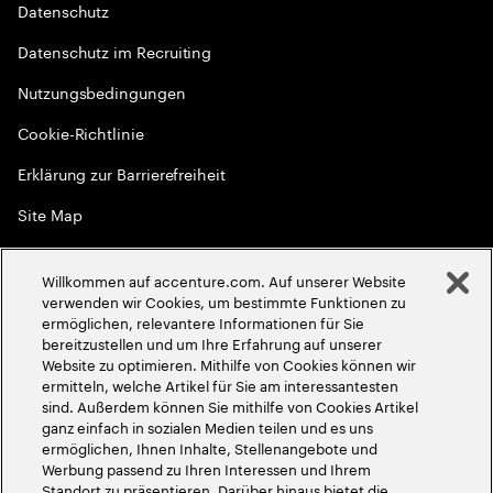
Datenschutz
Datenschutz im Recruiting
Nutzungsbedingungen
Cookie-Richtlinie
Erklärung zur Barrierefreiheit
Site Map
Globale Meritokratie
Willkommen auf accenture.com. Auf unserer Website
©
2026
Accenture. Alle Rechte vorbehalten
verwenden wir Cookies, um bestimmte Funktionen zu
ermöglichen, relevantere Informationen für Sie
bereitzustellen und um Ihre Erfahrung auf unserer
Website zu optimieren. Mithilfe von Cookies können wir
ermitteln, welche Artikel für Sie am interessantesten
sind. Außerdem können Sie mithilfe von Cookies Artikel
ganz einfach in sozialen Medien teilen und es uns
ermöglichen, Ihnen Inhalte, Stellenangebote und
Werbung passend zu Ihren Interessen und Ihrem
Standort zu präsentieren. Darüber hinaus bietet die