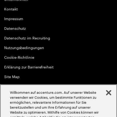
Kontakt
Impressum
Datenschutz
Datenschutz im Recruiting
Nutzungsbedingungen
Cookie-Richtlinie
Erklärung zur Barrierefreiheit
Site Map
Globale Meritokratie
Willkommen auf accenture.com. Auf unserer Website
©
2026
Accenture. Alle Rechte vorbehalten
verwenden wir Cookies, um bestimmte Funktionen zu
ermöglichen, relevantere Informationen für Sie
bereitzustellen und um Ihre Erfahrung auf unserer
Website zu optimieren. Mithilfe von Cookies können wir
ermitteln, welche Artikel für Sie am interessantesten