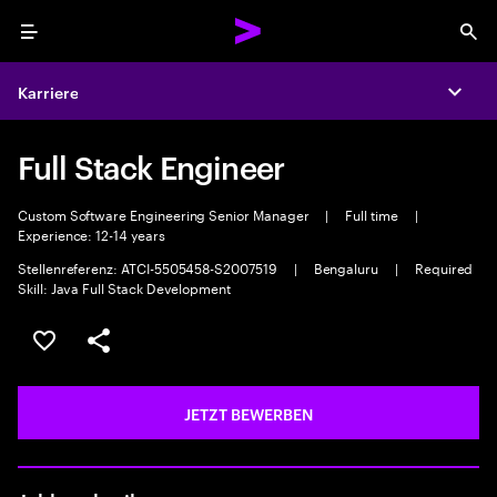
Menu
Sea
Karriere
Expa
Full Stack Engineer
Custom Software Engineering Senior Manager
|
Full time
|
Experience: 12-14 years
Stellenreferenz: ATCI-5505458-S2007519
|
Bengaluru
|
Required
Skill: Java Full Stack Development
JOB SPEICHERN
Teilen
JETZT BEWERBEN