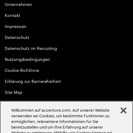
Unternehmen
Kontakt
Impressum
Datenschutz
Datenschutz im Recruiting
Nutzungsbedingungen
Cookie-Richtlinie
Erklärung zur Barrierefreiheit
Site Map
Globale Meritokratie
Willkommen auf accenture.com. Auf unserer Website
©
2026
Accenture. Alle Rechte vorbehalten
verwenden wir Cookies, um bestimmte Funktionen zu
ermöglichen, relevantere Informationen für Sie
bereitzustellen und um Ihre Erfahrung auf unserer
Website zu optimieren. Mithilfe von Cookies können wir