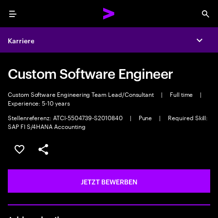
Menu
Sea
Karriere
Expa
Custom Software Engineer
Custom Software Engineering Team Lead/Consultant
|
Full time
|
Experience: 5-10 years
Stellenreferenz: ATCI-5504739-S2010840
|
Pune
|
Required Skill:
SAP FI S/4HANA Accounting
JOB SPEICHERN
Teilen
JETZT BEWERBEN