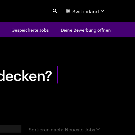
Switzerland
Search
Gespeicherte Jobs
Deine Bewerbung öffnen
centure
e
n
t
d
rgebnisse
Sortieren nach:
Neueste Jobs