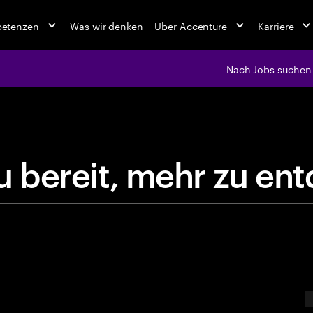
petenzen
Was wir denken
Über Accenture
Karriere
Nach Jobs suchen
jobs at Ac
s
t
d
u
b
e
r
e
i
t
,
m
e
h
r
z
u
E