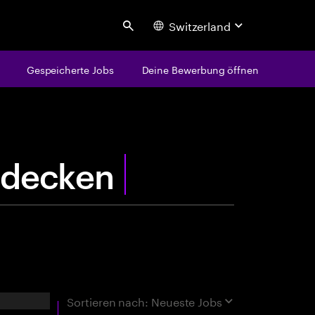
Switzerland
Search
Gespeicherte Jobs
Deine Bewerbung öffnen
centure
z
u
rgebnisse
Sortieren nach:
Neueste Jobs