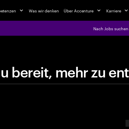
petenzen
Was wir denken
Über Accenture
Karriere
Nach Jobs suchen
jobs at Ac
B
i
s
t
d
u
b
e
r
e
i
t
,
m
e
h
r
E