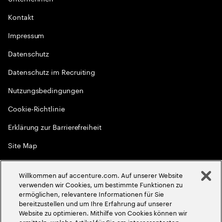
Kontakt
Impressum
Datenschutz
Datenschutz im Recruiting
Nutzungsbedingungen
Cookie-Richtlinie
Erklärung zur Barrierefreiheit
Site Map
Globale Meritokratie
Willkommen auf accenture.com. Auf unserer Website
©
2026
Accenture. Alle Rechte vorbehalten
verwenden wir Cookies, um bestimmte Funktionen zu
ermöglichen, relevantere Informationen für Sie
bereitzustellen und um Ihre Erfahrung auf unserer
Website zu optimieren. Mithilfe von Cookies können wir
ermitteln, welche Artikel für Sie am interessantesten